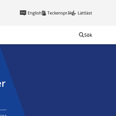
English
Teckenspråk
Lättläst
Sök
r 
ssna