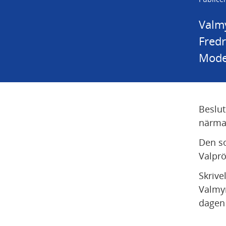
Valmy
Fredr
Moder
Beslut
närmas
Den so
Valpr
Skrive
Valmyn
dagen 