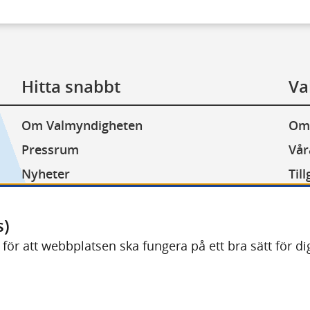
Hitta snabbt
Va
Om Valmyndigheten
Om
Pressrum
Vår
Nyheter
Til
Lediga jobb
Kak
Minoritetsspråk
Beh
s)
) för att webbplatsen ska fungera på ett bra sätt för 
Other languages