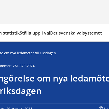
 statistik
Ställa upp i val
Det svenska valsystemet
e om nya ledamöter till riksdagen
ummer: VAL-320-2024
ngörelse om nya ledamöte
l riksdagen
rad: 29 augusti 2024
Ly