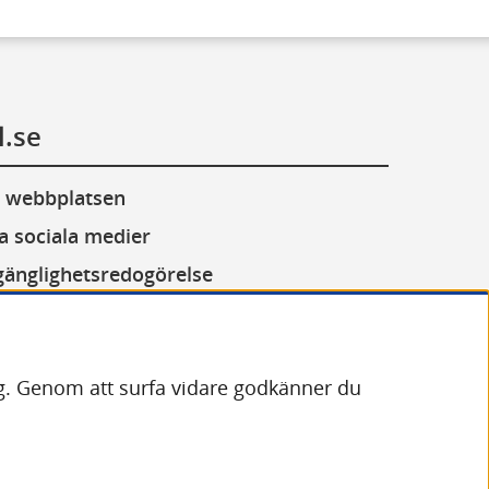
l.se
 webbplatsen
a sociala medier
lgänglighetsredogörelse
or (cookies)
andling av personuppgifter
dig. Genom att surfa vidare godkänner du