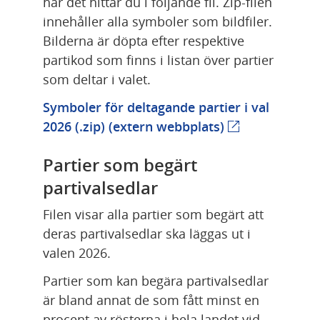
har det hittar du i följande fil. Zip-filen 
innehåller alla symboler som bildfiler. 
Bilderna är döpta efter respektive 
partikod som finns i listan över partier 
som deltar i valet.
Symboler för deltagande partier i val 
2026 (.zip) 
(extern webbplats)
(extern webbpl
Partier som begärt 
partivalsedlar
Filen visar alla partier som begärt att 
deras partivalsedlar ska läggas ut i 
valen 2026.
Partier som kan begära partivalsedlar 
är bland annat de som fått minst en 
procent av rösterna i hela landet vid 