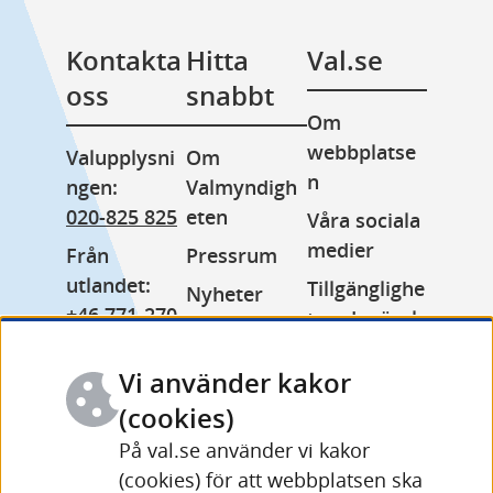
Kontakta 
Hitta 
Val.se
oss
snabbt
Om 
webbplatse
Valupplysni
Om 
n
ngen: 
Valmyndigh
020-825 825
eten
Våra sociala 
medier
Från 
Pressrum
utlandet: 
Tillgänglighe
Nyheter
+46 771-270 
tsredogörels
Lediga jobb
999
e
Minoritetss
Vi använder kakor
Växel: 
Kakor 
pråk
010-575 70 
(cookies)
(cookies)
Other 
00
På val.se använder vi kakor
Behandling 
languages
(cookies) för att webbplatsen ska
Fler 
av 