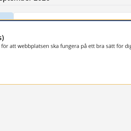
1
Val till:
Riksdag, region- och kommunfullmäktige
SEP
Sista dag att begära rättelse i röstlängden
s)
Väljare
) för att webbplatsen ska fungera på ett bra sätt för 
10
Val till:
Riksdag, region- och kommunfullmäktige
SEP
Sista dag att dra tillbaka din kandidatur
Partier och kandidater
10
Val till:
Riksdag, region- och kommunfullmäktige
SEP
Sista dag att ta tillbaka anmälan av kandida
Partier och kandidater