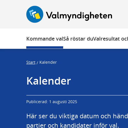
Ö
F
F
p
o
o
p
c
c
n
u
u
a
s
s
Kommande val
Så röstar du
Valresultat och
t
t
r
r
a
a
Start
Kalender
/
p
p
s
e
Kalender
t
n
a
d
r
Publicerad: 1 augusti 2025
t
Här ser du viktiga datum och händel
partier och kandidater inför val.