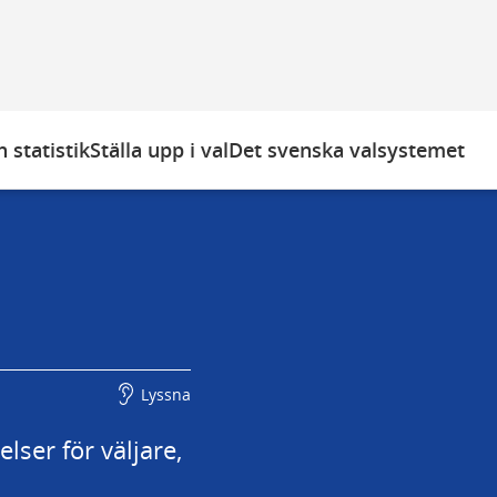
 statistik
Ställa upp i val
Det svenska valsystemet
Lyssna
ser för väljare, 