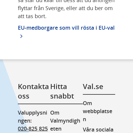
flyttar från Sverige, eller att du ber om 
att tas bort.
EU-medborgare som vill rösta i EU-val
Kontakta 
Hitta 
Val.se
oss
snabbt
Om 
webbplatse
Valupplysni
Om 
n
ngen: 
Valmyndigh
020-825 825
eten
Våra sociala 