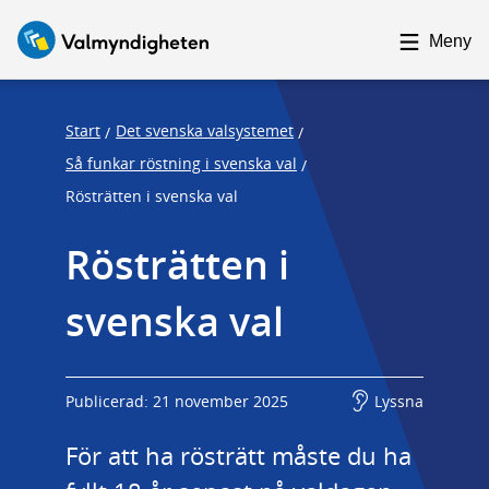
F
F
o
o
Meny
c
c
u
u
s
s
Start
Det svenska valsystemet
/
/
t
t
Så funkar röstning i svenska val
/
r
r
Rösträtten i svenska val
a
a
p
p
Rösträtten i 
s
e
svenska val
t
n
a
d
r
t
Publicerad: 21 november 2025
Lyssna
För att ha rösträtt måste du ha 