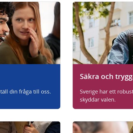
Säkra och trygg
ll din fråga till oss.
Sverige har ett robus
skyddar valen.