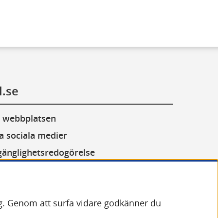
l.se
 webbplatsen
a sociala medier
lgänglighetsredogörelse
or (cookies)
andling av personuppgifter
dig. Genom att surfa vidare godkänner du