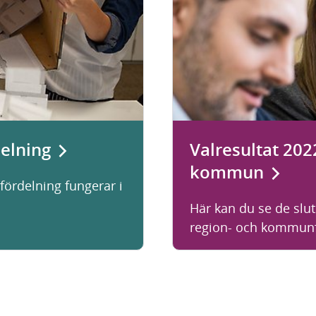
elning
Valresultat 202
kommun
ördelning fungerar i
Här kan du se de slutl
region- och kommunf