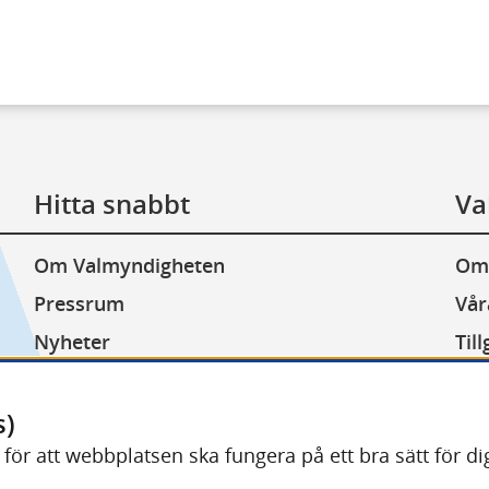
Hitta snabbt
Va
Om Valmyndigheten
Om
Pressrum
Vår
Nyheter
Til
Lediga jobb
Kak
s)
Minoritetsspråk
Beh
) för att webbplatsen ska fungera på ett bra sätt för 
Other languages