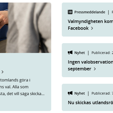
|
Pressmeddelande
Valmyndigheten kom
Facebook
|
Nyhet
Publicerad
:
Ingen valobservation
september
 utomlands göra i
ns val. Alla som
|
Nyhet
Publicerad
:
a, det vill säga skicka
Nu skickas utlandsr