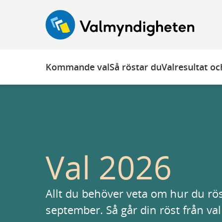
Ö
F
F
p
o
o
p
c
c
n
u
u
a
s
s
Kommande val
Så röstar du
Valresultat och
t
t
r
r
a
a
p
p
s
e
t
n
Val 2026
a
d
r
t
Allt du behöver veta om hur du rös
september. Så går din röst från val t