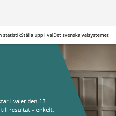
 statistik
Ställa upp i val
Det svenska valsystemet
tar i valet den 13
ill resultat – enkelt,