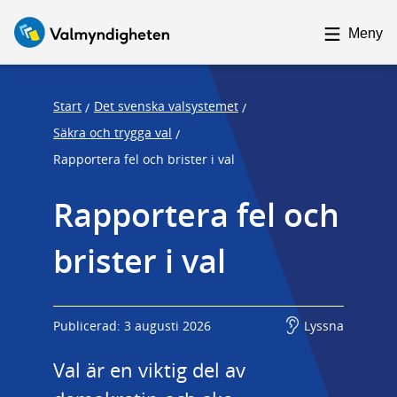
F
F
o
o
Meny
c
c
u
u
s
s
Start
Det svenska valsystemet
/
/
t
t
Säkra och trygga val
/
r
r
Rapportera fel och brister i val
a
a
p
p
Rapportera fel och 
s
e
brister i val
t
n
a
d
r
t
Publicerad: 3 augusti 2026
Lyssna
Val är en viktig del av 