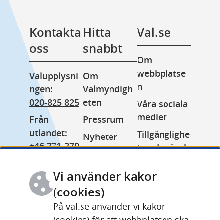
Kontakta 
Hitta 
Val.se
oss
snabbt
Om 
webbplatse
Valupplysni
Om 
n
ngen: 
Valmyndigh
020-825 825
eten
Våra sociala 
medier
Från 
Pressrum
utlandet: 
Tillgänglighe
Nyheter
+46 771-270 
tsredogörels
Lediga jobb
999
e
Minoritetss
Vi använder kakor
Växel: 
Kakor 
pråk
(cookies)
010-575 70 
(cookies)
Other 
00
På val.se använder vi kakor
Behandling 
languages
(cookies) för att webbplatsen ska