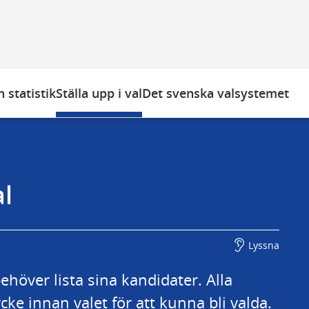
 statistik
Ställa upp i val
Det svenska valsystemet
al
Lyssna
behöver lista sina kandidater. Alla 
ke innan valet för att kunna bli valda.