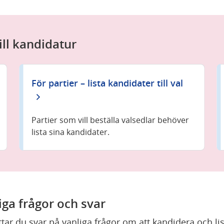
ill kandidatur
För partier – lista kandidater till val
Partier som vill beställa valsedlar behöver
lista sina kandidater.
iga frågor och svar
ttar du svar på vanliga frågor om att kandidera och lis