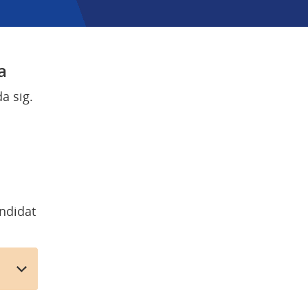
a
a sig.
ndidat 