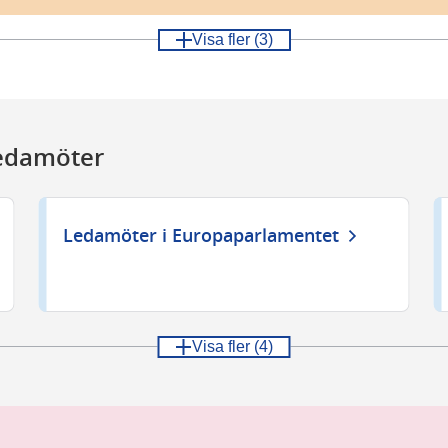
Visa fler
(3)
ledamöter
Ledamöter i Europaparlamentet
Visa fler
(4)