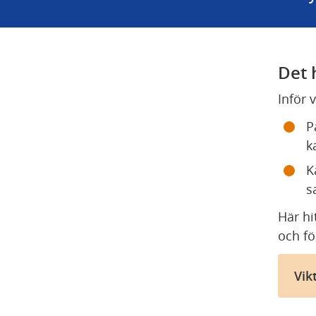
Det 
Inför 
P
k
K
s
Här hi
och fö
Vik