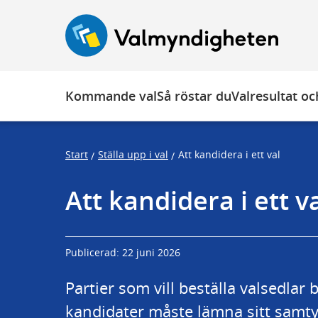
Ö
F
F
p
o
o
p
c
c
n
u
u
a
s
s
Kommande val
Så röstar du
Valresultat och
t
t
r
r
a
a
Start
Ställa upp i val
Att kandidera i ett val
/
/
p
p
s
e
Att kandidera i ett v
t
n
a
d
r
Publicerad: 22 juni 2026
t
Partier som vill beställa valsedlar 
kandidater måste lämna sitt samtyc