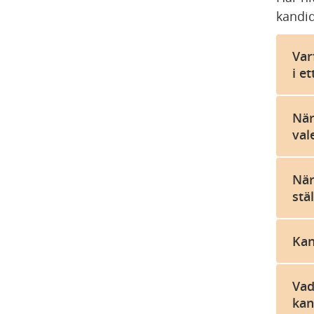
kandida
Var
i et
När
val
När
stä
Kan
Vad
kan