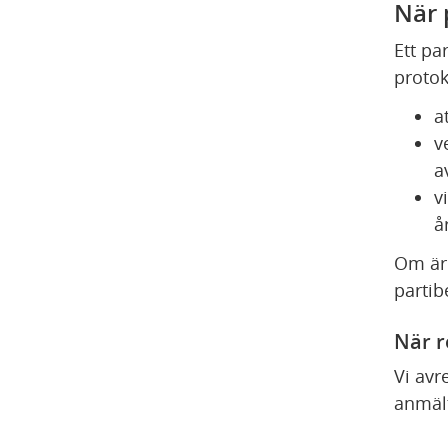
När 
Ett par
protok
a
v
a
v
å
Om äre
partib
När r
Vi avr
anmält