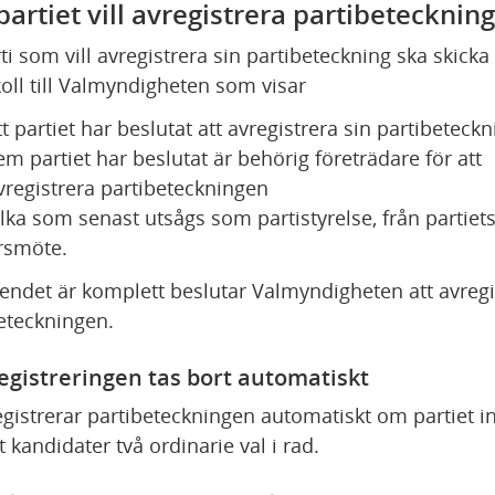
partiet vill avregistrera partibetecknin
ti som vill avregistrera sin partibeteckning ska skicka i
oll till Valmyndigheten som visar
tt partiet har beslutat att avregistrera sin partibeteckn
em partiet har beslutat är behörig företrädare för att 
vregistrera partibeteckningen
ilka som senast utsågs som partistyrelse, från partiets
rsmöte.
ndet är komplett beslutar Valmyndigheten att avregis
eteckningen.
egistreringen tas bort automatiskt
egistrerar partibeteckningen automatiskt om partiet in
 kandidater två ordinarie val i rad.