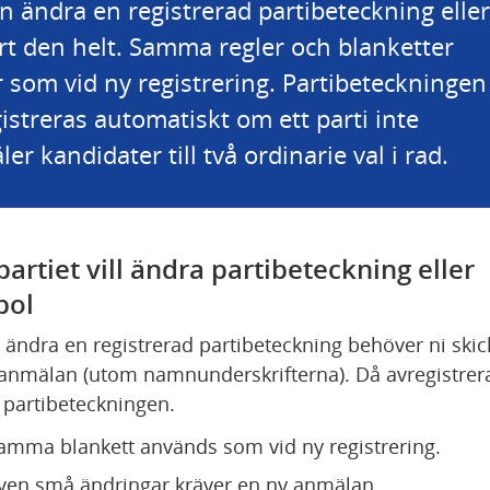
n ändra en registrerad partibeteckning eller 
rt den helt. Samma regler och blanketter 
r som vid ny registrering. Partibeteckningen 
istreras automatiskt om ett parti inte 
er kandidater till två ordinarie val i rad.
artiet vill ändra partibeteckning eller 
bol
t ändra en registrerad partibeteckning behöver ni skick
anmälan (utom namnunderskrifterna). Då avregistrera
partibeteckningen.
amma blankett används som vid ny registrering.
ven små ändringar kräver en ny anmälan.