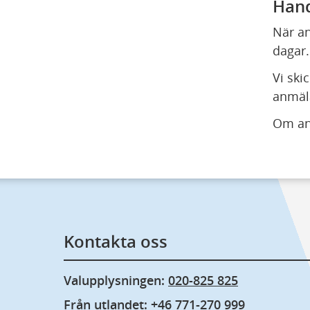
Hand
När an
dagar.
Vi ski
anmäl
Om anm
Kontakta oss
Valupplysningen: 
020-825 825
Från utlandet: 
+46 771-270 999