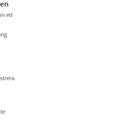
gen
n ett 
ing
 
trera 
te 