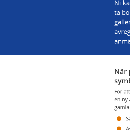
Ni ka
ta bo
gälle
avreg
anmäl
När p
sym
För at
en ny 
gamla 
S
Ä