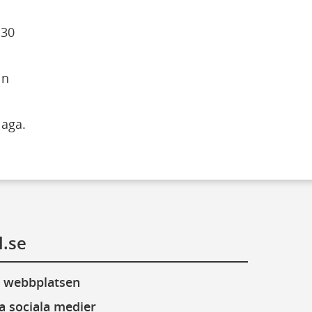
30 
n 
laga.
l.se
 webbplatsen
a sociala medier