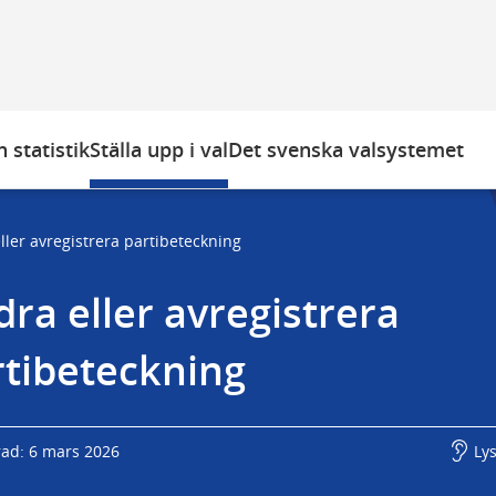
 statistik
Ställa upp i val
Det svenska valsystemet
ller avregistrera partibeteckning
ra eller avregistrera 
rtibeteckning
rad: 6 mars 2026
Ly