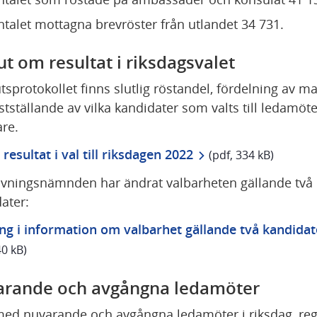
ntalet mottagna brevröster från utlandet 34 731.
ut om resultat i riksdagsvalet
utsprotokollet finns slutlig röstandel, fördelning av ma
stställande av vilka kandidater som valts till ledamöte
are.
pdf, 334 kB.
 resultat i val till riksdagen 2022
 (pdf, 334 kB)
vningsnämnden har ändrat valbarheten gällande två 
ater:
ng i information om valbarhet gällande två kandidat
40 kB)
rande och avgångna ledamöter
ed nuvarande och avgångna ledamöter i riksdag, regi