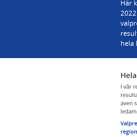
Här k
2022 
valpr
resul
hela 
Hela
I vår 
result
även s
ledamö
Valpre
regio