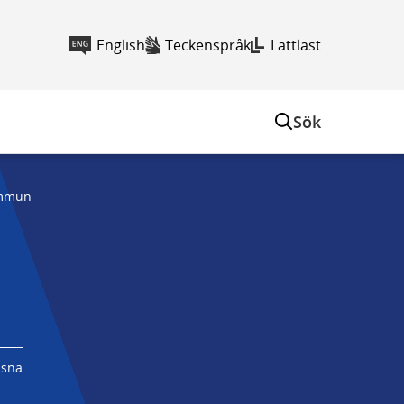
English
Teckenspråk
Lättläst
Sök
kommun
ssna