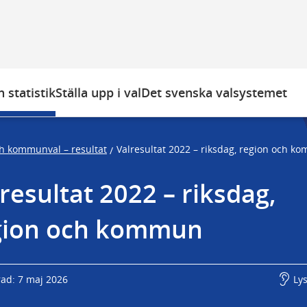
 statistik
Ställa upp i val
Det svenska valsystemet
ch kommunval – resultat
Valresultat 2022 – riksdag, region och 
/
resultat 2022 – riksdag, 
gion och kommun
rad: 7 maj 2026
Ly