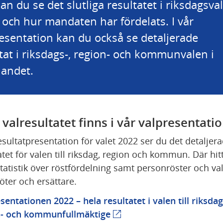
an du se det slutliga resultatet i riksdagsval
och hur mandaten har fördelats. I vår 
esentation kan du också se detaljerade 
tat i riksdags-, region- och kommunvalen i 
landet.
 valresultatet finns i vår valpresentati
resultatpresentation för valet 2022 ser du det detaljera
atet för valen till riksdag, region och kommun. Där hitt
tatistik över röstfördelning samt personröster och val
ter och ersättare.
sentationen 2022 – hela resultatet i valen till riksdag,
n- och kommunfullmäktige
(extern webbplats)