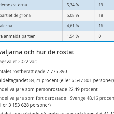
tdemokraterna
5,34 %
19
partiet de gröna
5,08 %
18
ralerna
4,61 %
16
ga anmälda partier
1,54 %
0
äljarna och hur de röstat
dagsvalet 2022 var:
ntalet röstberättigade 7 775 390
aldeltagandet 84,21 procent (eller 6 547 801 personer)
ndel väljare som personröstade 22,49 procent
ndel väljare som förtidsröstade i Sverige 48,16 procent
eller 3 153 628 personer)
ntalet som röstade på ambassader och konsulat 41 1