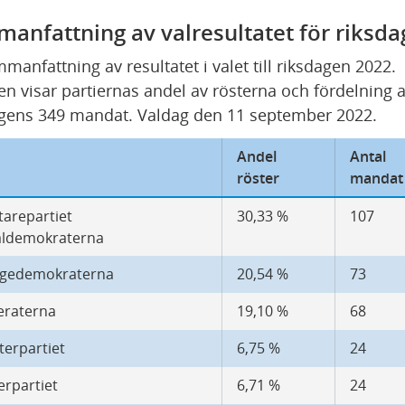
anfattning av valresultatet för riksd
manfattning av resultatet i valet till riksdagen 2022. 
en visar partiernas andel av rösterna och fördelning a
gens 349 mandat. Valdag den 11 september 2022.
Andel 
Antal 
röster
mandat
arepartiet 
30,33 %
107
aldemokraterna
igedemokraterna
20,54 %
73
raterna
19,10 %
68
terpartiet
6,75 %
24
erpartiet
6,71 %
24