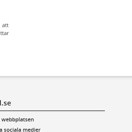
att 
tar 
bbplats)
l.se
 webbplatsen
a sociala medier