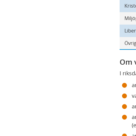
Kris
Miljö
Libe
Övri
Om v
I riks
a
v
a
a
(
a