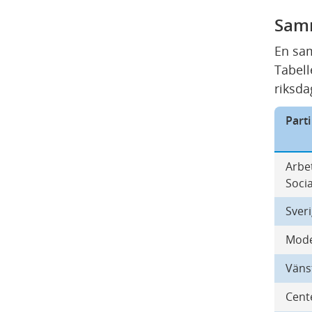
Samm
En sam
Tabell
riksda
Parti
Arbet
Soci
Sver
Mode
Väns
Cent