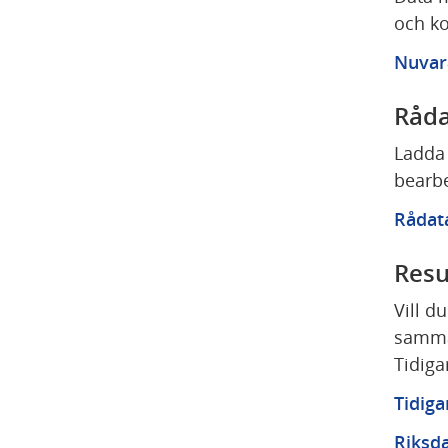
och k
Nuvar
Råda
Ladda 
bearbe
Rådata
Resu
Vill du
samman
Tidiga
Tidiga
Riksda