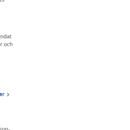
ndat 
r och 
pdf, 340 kB.
er
on- 