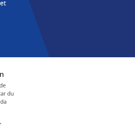
et 
on
de 
ar du 
da 
 