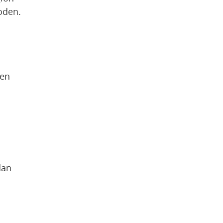
oden.
en 
an 