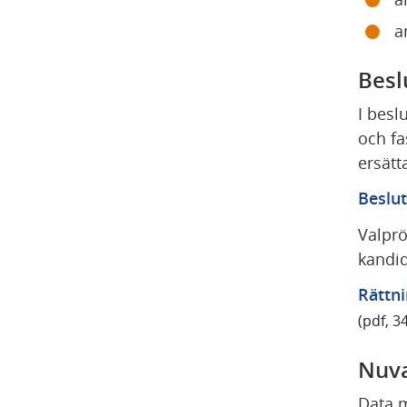
a
Besl
I besl
och fa
ersätt
Beslut
Valprö
kandid
Rättni
(pdf, 3
Nuva
Data m