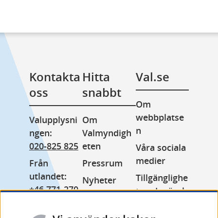
Kontakta 
Hitta 
Val.se
oss
snabbt
Om 
webbplatse
Valupplysni
Om 
n
ngen: 
Valmyndigh
020-825 825
eten
Våra sociala 
medier
Från 
Pressrum
utlandet: 
Tillgänglighe
Nyheter
+46 771-270 
tsredogörels
Lediga jobb
999
e
Minoritetss