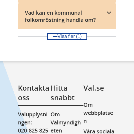
Vad kan en kommunal
folkomröstning handla om?
Visa fler
(1)
Kontakta 
Hitta 
Val.se
oss
snabbt
Om 
webbplatse
Valupplysni
Om 
n
ngen: 
Valmyndigh
020-825 825
eten
Våra sociala 