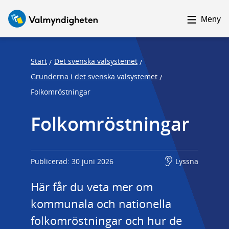
F
F
o
o
Meny
c
c
u
u
s
s
Start
Det svenska valsystemet
/
/
t
t
Grunderna i det svenska valsystemet
/
r
r
Folkomröstningar
a
a
p
p
Folkomröstningar
s
e
t
n
a
d
Publicerad: 30 juni 2026
Lyssna
r
Här får du veta mer om 
t
kommunala och nationella 
folkomröstningar och hur de 