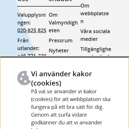
Om 
webbplatse
Valupplysni
Om 
n
ngen: 
Valmyndigh
020-825 825
eten
Våra sociala 
medier
Från 
Pressrum
utlandet: 
Tillgänglighe
Nyheter
+46 771-270 
tsredogörels
Lediga jobb
999
e
Minoritetss
Vi använder kakor
Växel: 
Kakor 
pråk
010-575 70 
(cookies)
(cookies)
Other 
00
På val.se använder vi kakor
Behandling 
languages
(cookies) för att webbplatsen ska
Fler 
av 
fungera på ett bra sätt för dig.
kontaktuppg
personuppgi
Genom att surfa vidare
ifter och 
fter
godkänner du att vi använder
öppettider