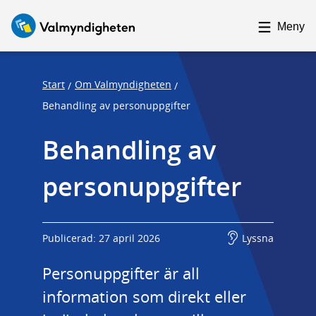
F
F
o
o
Meny
c
c
u
u
s
s
Start
Om Valmyndigheten
/
/
t
t
Behandling av personuppgifter
r
r
Behandling av 
a
a
p
p
personuppgifter
s
e
t
n
a
d
r
Publicerad: 27 april 2026
Lyssna
t
Personuppgifter är all 
information som direkt eller 