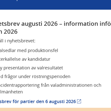
tsbrev augusti 2026 – information inför
n 2026
ll i nyhetsbrevet:
alsedlar med produktionsfel
terkallelse av kandidatur
y presentation av valresultatet
id frågor under röstningsperioden
ncidentrapportering från valadministrationen och 
llmänheten
brev för partier den 6 augusti 2026
(extern webbpla