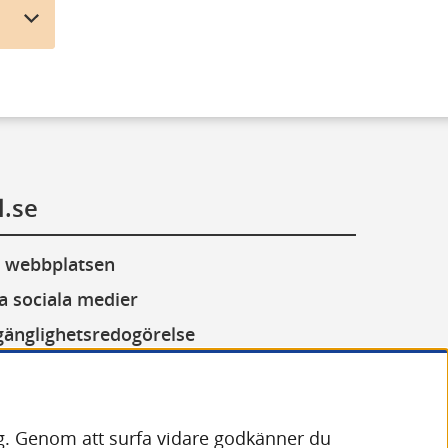
l.se
 webbplatsen
a sociala medier
lgänglighetsredogörelse
or (cookies)
andling av personuppgifter
dig. Genom att surfa vidare godkänner du