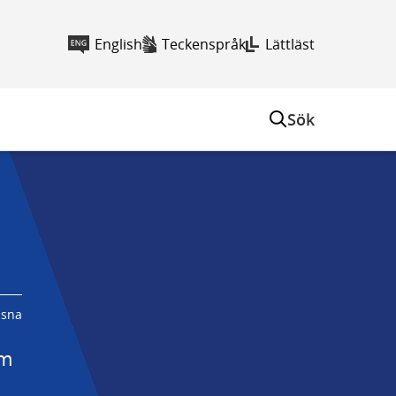
English
Teckenspråk
Lättläst
Sök
ssna
m 