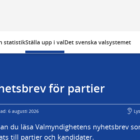
 statistik
Ställa upp i val
Det svenska valsystemet
etsbrev för partier
rad: 6 augusti 2026
Ly
kan du läsa Valmyndighetens nyhetsbrev so
ats till partier och kandidater.