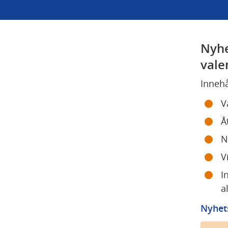
Nyhe
vale
Innehå
V
Å
N
V
I
a
Nyhets