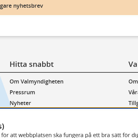
igare nyhetsbrev
Hitta snabbt
Va
Om Valmyndigheten
Om
Pressrum
Vår
Nyheter
Til
Lediga jobb
Kak
Minoritetsspråk
Beh
s)
) för att webbplatsen ska fungera på ett bra sätt för 
Other languages