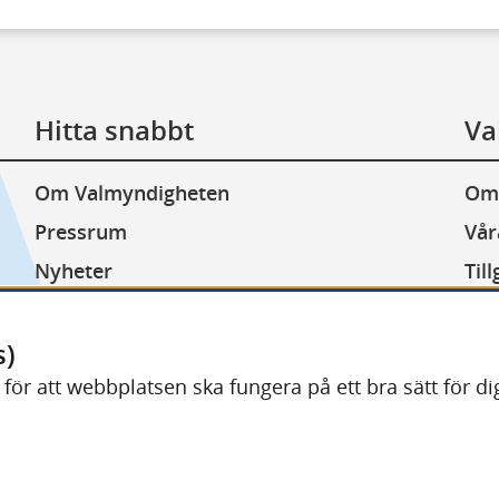
Hitta snabbt
Va
Om Valmyndigheten
Om
Pressrum
Vår
Nyheter
Til
Lediga jobb
Kak
Minoritetsspråk
Beh
s)
) för att webbplatsen ska fungera på ett bra sätt för 
Other languages