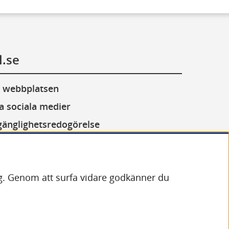
l.se
 webbplatsen
a sociala medier
lgänglighetsredogörelse
or (cookies)
andling av personuppgifter
dig. Genom att surfa vidare godkänner du