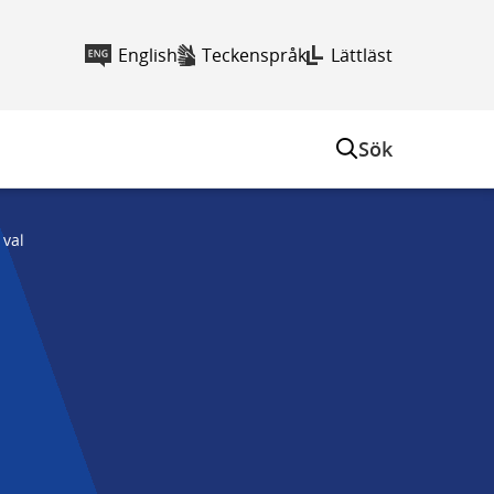
English
Teckenspråk
Lättläst
Sök
 val