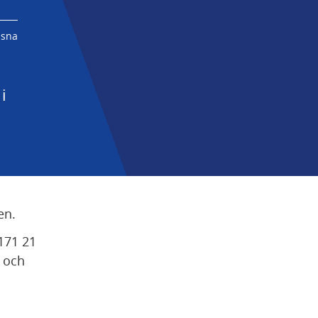
ssna
 
en.
171 21 
 och 