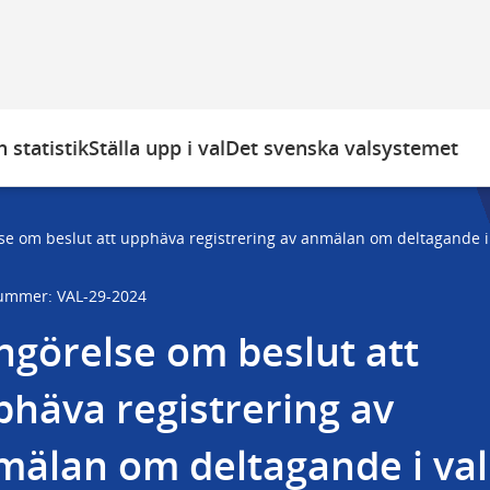
 statistik
Ställa upp i val
Det svenska valsystemet
se om beslut att upphäva registrering av anmälan om deltagande i
ummer: VAL-29-2024
görelse om beslut att 
häva registrering av 
mälan om deltagande i val