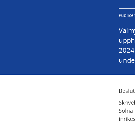
Publicer
Valmy
upphä
2024 
unde
Beslut
Skrive
Solna 
inrike