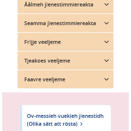
Åålmeh jïenestimmiereakta
Seamma jïenestimmiereakta
Frïjje veeljeme
Tjeakoes veeljeme
Faavre veeljeme
Ov-messieh vuekieh jïenestidh
(Olika sätt att rösta)