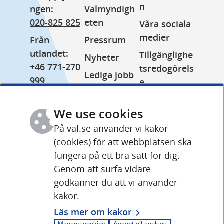
n
ngen: 
Valmyndigh
020-825 825
eten
Våra sociala 
medier
Från 
Pressrum
utlandet: 
Tillgänglighe
Nyheter
+46 771-270 
tsredogörels
Lediga jobb
999
e
Minoritetss
Växel: 
Kakor 
pråk
010-575 70 
We use cookies
(cookies)
Other 
00
På val.se använder vi kakor
Behandling 
languages
(cookies) för att webbplatsen ska
Fler 
av 
fungera på ett bra sätt för dig.
kontaktuppg
personuppgi
Genom att surfa vidare
ifter och 
fter
godkänner du att vi använder
öppettider
kakor.
Läs mer om kakor