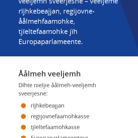
veeljemh sveerjesne – veeljeme 
rïjhkebeajjan, regijovne-
åålmehfaamohke, 
tjïeltefaamohke jïh 
Europaparlameente.
Åålmeh veeljemh
Dïhte nieljie åålmeh-veeljemh 
sveerjesne:
rïjhkebeajjan
regijovnefaamohkasse
tjïeltefaamohkasse
Europaparlameentese.