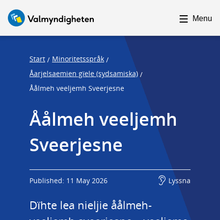
F
F
o
o
Menu
c
c
u
u
s
s
Start
Minoritetsspråk
/
/
t
t
Åarjelsaemien gïele (sydsamiska)
/
r
r
Åålmeh veeljemh Sveerjesne
a
a
p
p
Åålmeh veeljemh 
s
e
Sveerjesne
t
n
a
d
r
t
Published: 11 May 2026
Lyssna
Dïhte lea nieljie åålmeh-