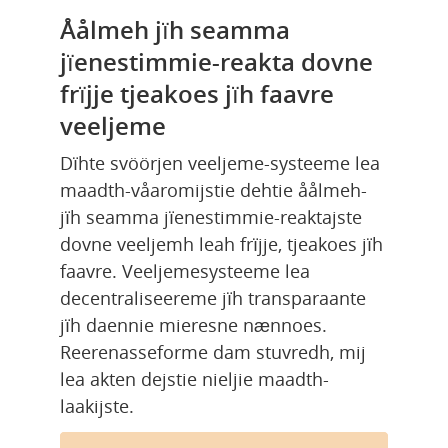
Åålmeh jïh seamma 
jïenestimmie-reakta dovne 
frïjje tjeakoes jïh faavre 
veeljeme
Dïhte svöörjen veeljeme-systeeme lea 
maadth-våaromijstie dehtie åålmeh- 
jïh seamma jïenestimmie-reaktajste 
dovne veeljemh leah frïjje, tjeakoes jïh 
faavre. Veeljemesysteeme lea 
decentraliseereme jïh transparaante 
jïh daennie mieresne nænnoes. 
Reerenasseforme dam stuvredh, mij 
lea akten dejstie nieljie maadth-
laakijste.