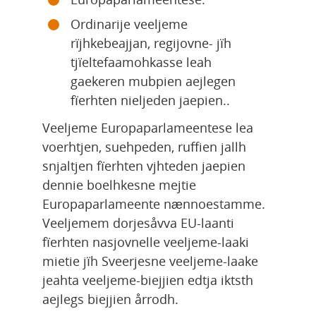
Ordinarije veeljeme 
rïjhkebeajjan, regijovne- jïh 
tjïeltefaamohkasse leah 
gaekeren mubpien aejlegen 
fïerhten nieljeden jaepien..
Veeljeme Europaparlameentese lea 
voerhtjen, suehpeden, ruffien jallh 
snjaltjen fïerhten vjhteden jaepien 
dennie boelhkesne mejtie 
Europaparlameente nænnoestamme. 
Veeljemem dorjesåvva EU-laanti 
fïerhten nasjovnelle veeljeme-laaki 
mietie jïh Sveerjesne veeljeme-laake 
jeahta veeljeme-biejjien edtja iktsth 
aejlegs biejjien årrodh.