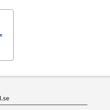
e
l.se