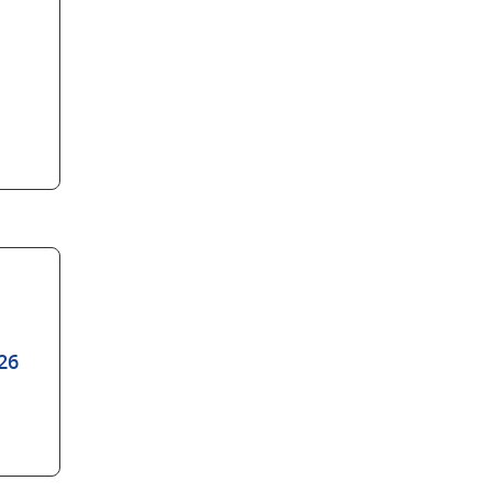
ts)
26