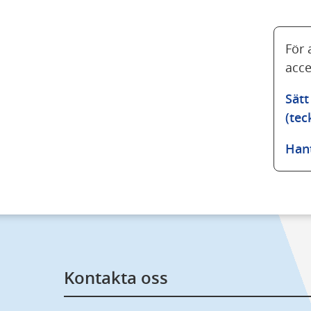
För 
acce
Sätt
(te
Han
Kontakta oss