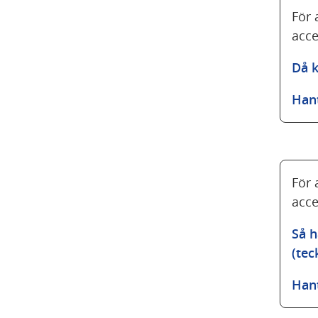
För 
acce
Då k
Han
För 
acce
Så h
(te
Han