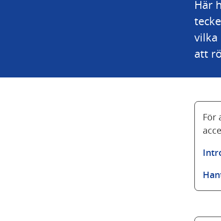
Här h
tecke
vilka
att r
För 
acce
Intr
Han