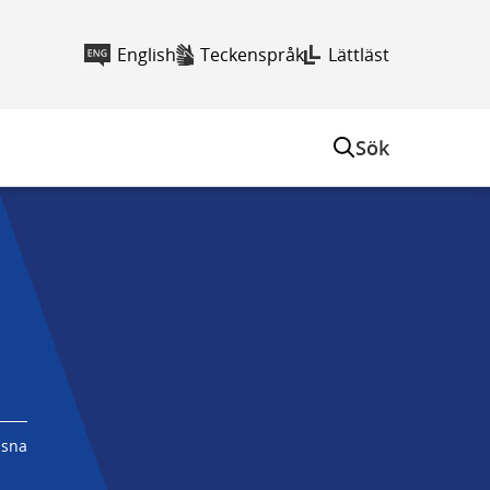
English
Teckenspråk
Lättläst
Sök
ssna