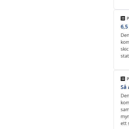
P
6,5
Den 
kom
skic
stat
P
Så 
Den 
kom
sam
myn
ett 