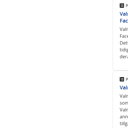
P
Val
Fa
Val
Fac
Det
tid
der
P
Val
Val
som
Val
ann
till