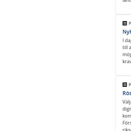
P
Nyh
I da
till
möjl
krav
P
Rös
Väl
digi
kom
Förs
rik