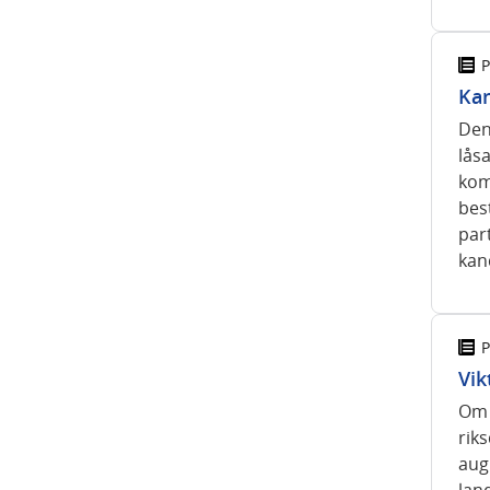
P
Kan
Den 
låsa
kom
best
par
kand
P
Vik
Om e
rik
augu
lan