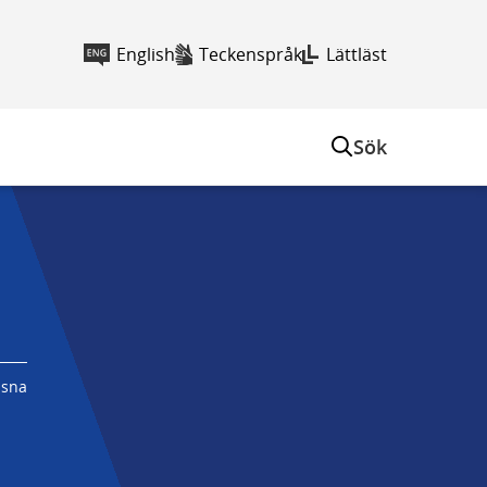
English
Teckenspråk
Lättläst
Sök
ssna