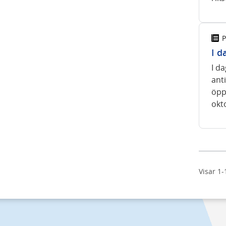
P
I d
I da
anti
öppe
okt
Visar 1-