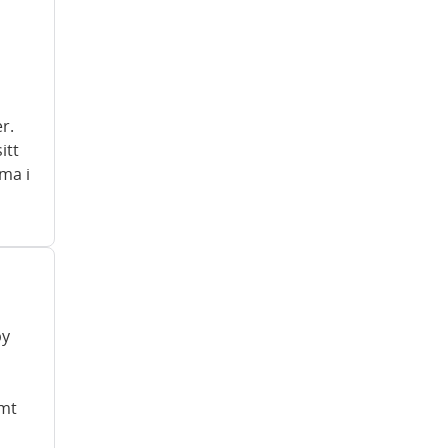
r.
itt
ma i
by
amt