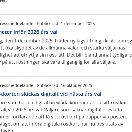
ressmeddelande
Publicerad:
1 december 2025
eter inför 2026 års val
g, den 1 december 2025, träder ny lagstiftning i kraft som sy
 att öka skyddet av de allmänna valen och stärka väljarnas
ighet att utnyttja sin rösträtt. Det blir bland annat tydligare
 på att röstningen ska vara tillgänglig för alla väljare.
ressmeddelande
Publicerad:
16 oktober 2025
tkorten skickas digitalt vid nästa års val
jare som har en digital brevlåda kommer att få sitt röstkort
talt vid 2026 års val. Väljare som saknar digital brevlåda
mer fortfarande att få sitt röstkort på papper via posten.
laget om att införa digitala röstkort har nu beslutats av
sdagen.