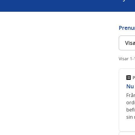
Prenu
Visa
Visar 1-
P
Nu 
Frå
ordn
befi
sin