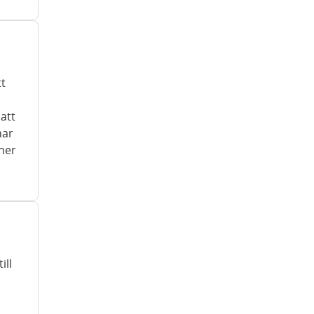
tt
att
har
oner
ill