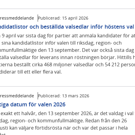
ressmeddelande
Publicerad:
15 april 2026
didatlistor och beställda valsedlar inför höstens val
9 april var sista dag för partier att anmäla kandidater för a
 sina kandidatlistor inför valen till riksdag, region- och
munfullmäktige den 13 september. Det var också sista dag 
älla valsedlar för leverans innan röstningen börjar. Hittills 
tierna beställt cirka 468 miljoner valsedlar och 54 212 pers
iderar till ett eller flera val.
ressmeddelande
Publicerad:
13 mars 2026
tiga datum för valen 2026
xakt ett halvår, den 13 september 2026, är det valdag i val t
sdag, region- och kommunfullmäktige. Redan från den 26
sti kan väljare förtidsrösta när och var det passar i hela
det.