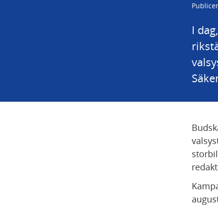
Publice
I dag
riks
valsy
Säker
Budska
valsys
storbi
redakt
Kampan
august