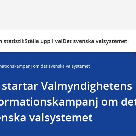
 statistik
Ställa upp i val
Det svenska valsystemet
mationskampanj om det svenska valsystemet
startar Valmyndighetens 
formationskampanj om det
enska valsystemet