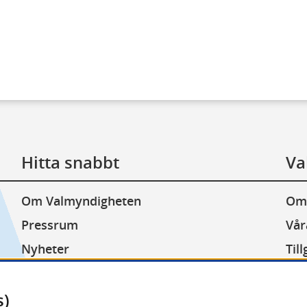
Hitta snabbt
Va
Om Valmyndigheten
Om
Pressrum
Vår
Nyheter
Til
Lediga jobb
Kak
Minoritetsspråk
Beh
s)