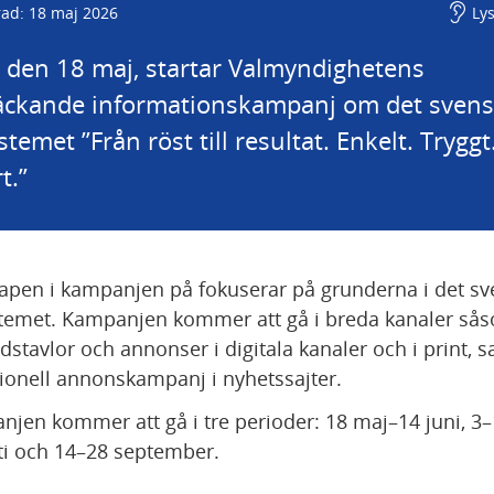
rad: 18 maj 2026
Ly
, den 18 maj, startar Valmyndighetens 
täckande informationskampanj om det svens
stemet ”Från röst till resultat. Enkelt. Tryggt.
t.”
pen i kampanjen på fokuserar på grunderna i det sv
temet. Kampanjen kommer att gå i breda kanaler sås
ldstavlor och annonser i digitala kanaler och i print, s
ionell annonskampanj i nyhetssajter.
jen kommer att gå i tre perioder: 18 maj–14 juni, 3–
i och 14–28 september. 