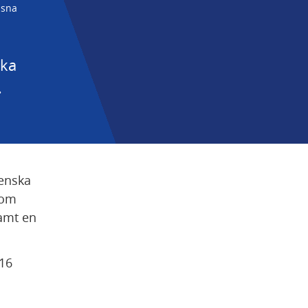
ssna
ka 
 
enska 
om 
amt en 
16 