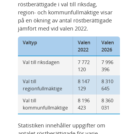
röstberättigade i val till riksdag, 
region- och kommunfullmäktige visar 
på en ökning av antal röstberättigade 
jämfört med vid valen 2022.
En jämförelse av antal röstberättigade vid valen 2
Valtyp
Valen 
Valen 
2022
2026
Val till riksdagen
7 772 
7 996 
120
396
Val till 
8 147 
8 310 
regionfullmäktige
129
645
Val till 
8 196 
8 360 
kommunfullmäktige
423
031
Statistiken innehåller uppgifter om 
antalet röstberättigade för varje 