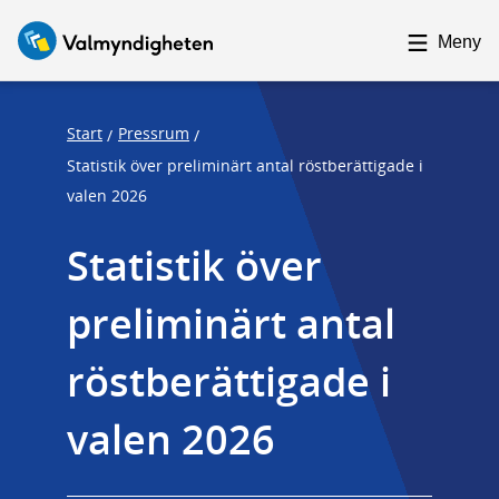
F
F
o
o
Meny
c
c
u
u
s
s
Start
Pressrum
/
/
t
t
Statistik över preliminärt antal röstberättigade i
r
r
valen 2026
a
a
Statistik över 
p
p
s
e
preliminärt antal 
t
n
a
d
röstberättigade i 
r
t
valen 2026