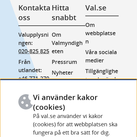
Kontakta 
Hitta 
Val.se
oss
snabbt
Om 
webbplatse
Valupplysni
Om 
n
ngen: 
Valmyndigh
020-825 825
eten
Våra sociala 
medier
Från 
Pressrum
utlandet: 
Tillgänglighe
Nyheter
+46 771-270 
tsredogörels
Lediga jobb
999
e
Minoritetss
Vi använder kakor
Växel: 
Kakor 
pråk
010-575 70 
(cookies)
(cookies)
Other 
00
På val.se använder vi kakor
Behandling 
languages
(cookies) för att webbplatsen ska
Fler 
av 
fungera på ett bra sätt för dig.
kontaktuppg
personuppgi