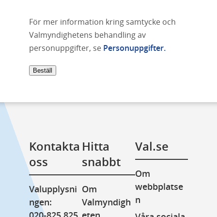
För mer information kring samtycke och
Valmyndighetens behandling av
personuppgifter, se
Personuppgifter.
Beställ
Kontakta 
Hitta 
Val.se
oss
snabbt
Om 
webbplatse
Valupplysni
Om 
n
ngen: 
Valmyndigh
020-825 825
eten
Våra sociala 