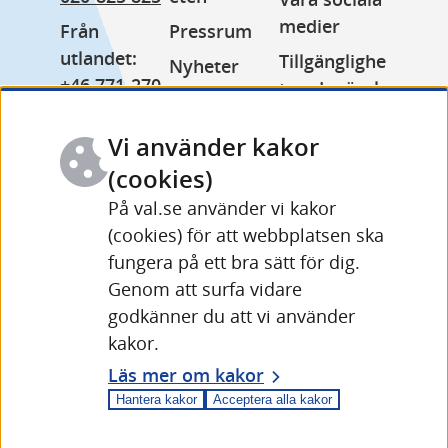
medier
Från 
Pressrum
utlandet: 
Tillgänglighe
Nyheter
+46 771-270 
tsredogörels
Lediga jobb
999
e
Minoritetss
Vi använder kakor
Växel: 
Kakor 
pråk
010-575 70 
(cookies)
(cookies)
Other 
00
På val.se använder vi kakor
Behandling 
languages
(cookies) för att webbplatsen ska
Fler 
av 
fungera på ett bra sätt för dig.
kontaktuppg
personuppgi
Genom att surfa vidare
ifter och 
fter
godkänner du att vi använder
öppettider
kakor.
Läs mer om kakor
Hantera kakor
Acceptera alla kakor