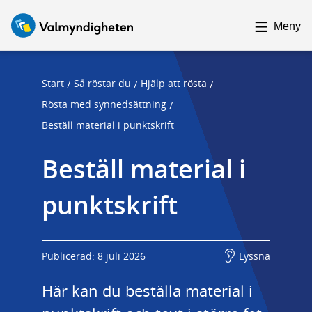
F
F
o
o
Meny
c
c
u
u
s
s
Start
Så röstar du
Hjälp att rösta
/
/
/
t
t
Rösta med synnedsättning
/
r
r
Beställ material i punktskrift
a
a
p
p
Beställ material i 
s
e
punktskrift
t
n
a
d
r
t
Publicerad: 8 juli 2026
Lyssna
Här kan du beställa material i 