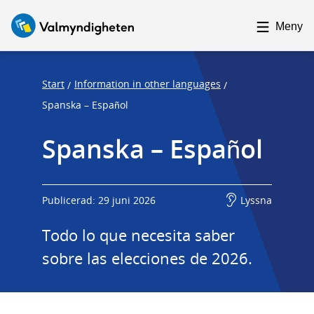
F
F
o
o
Meny
c
c
u
u
s
s
Start
Information in other languages
/
/
t
t
Spanska – Español
r
r
Spanska – Español
a
a
p
p
s
e
t
n
Publicerad: 29 juni 2026
Lyssna
a
d
Todo lo que necesita saber 
r
t
sobre las elecciones de 2026.