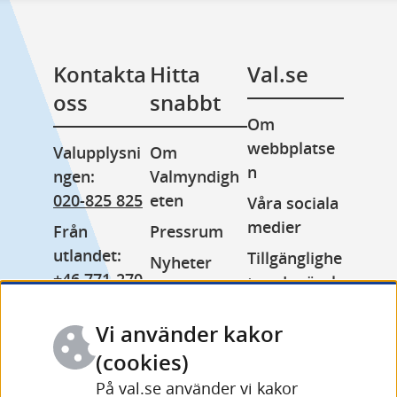
Kontakta 
Hitta 
Val.se
oss
snabbt
Om 
webbplatse
Valupplysni
Om 
n
ngen: 
Valmyndigh
020-825 825
eten
Våra sociala 
medier
Från 
Pressrum
utlandet: 
Tillgänglighe
Nyheter
+46 771-270 
tsredogörels
Lediga jobb
999
e
Minoritetss
Vi använder kakor
Växel: 
Kakor 
pråk
010-575 70 
(cookies)
(cookies)
Other 
00
På val.se använder vi kakor
Behandling 