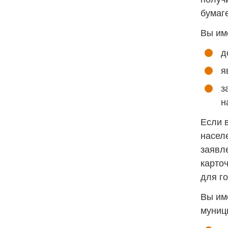
бумаге
Вы име
д
я
з
н
Если 
насел
заявле
карточ
для г
Вы им
муниц