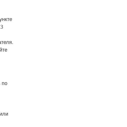
нкте 
3 
теля. 
те 
по 
или 