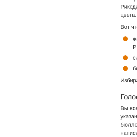
Риксд
цвета.
Вот чт
ж
Р
с
б
Избир
Голо
Вы все
указан
бюллет
написа