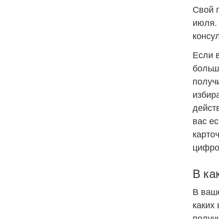
Свой г
июля.
консул
Если 
больш
получи
избира
дейст
вас е
карточ
цифров
В ка
В ваше
каких 
получи