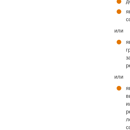
д
я
с
или
я
г
з
р
или
я
в
и
р
л
с