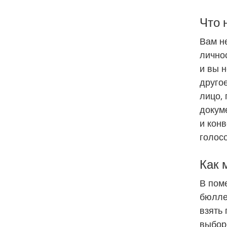
Что 
Вам н
личнос
и вы 
другое
лицо,
докум
и конв
голос
Как 
В пом
бюлле
взять
выбор