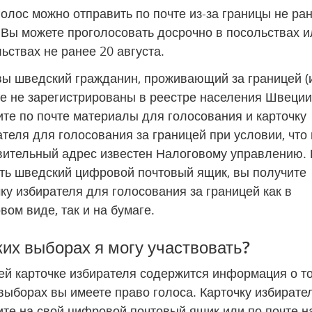
олос можно отправить по почте из-за границы не ран
 Вы можете проголосовать досрочно в посольствах ил
ьствах не ранее 20 августа.
вы шведский гражданин, проживающий за границей (и
е не зарегистрированы в реестре населения Швеции),
те по почте материалы для голосования и карточку 
теля для голосования за границей при условии, что 
вительный адрес известен Налоговому управлению. Е
сть шведский цифровой почтовый ящик, вы получите 
ку избирателя для голосования за границей как в 
ом виде, так и на бумаге.
ких выборах я могу участвовать?
й карточке избирателя содержится информация о том
выборах вы имеете право голоса. Карточку избирател
те на свой цифровой почтовый ящик или по почте на