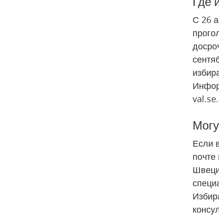
Где 
С 26 а
прогол
досроч
сентяб
избира
Инфор
val.se.
Могу
Если в
почте 
Швеции
специа
Избир
консул