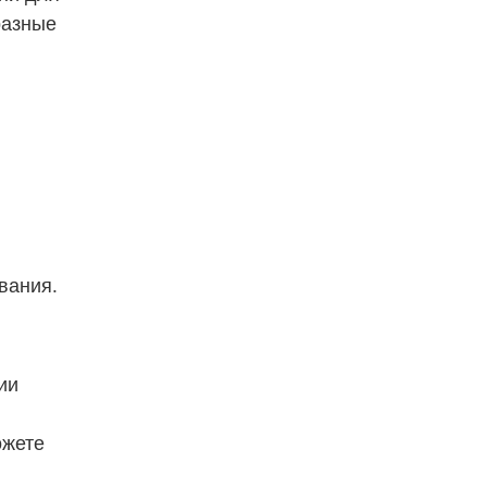
азные 
вания.
и 
жете 