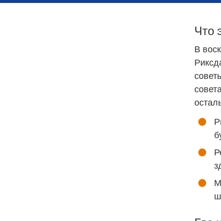
Что 
В воск
Риксд
советы
совета
остал
Р
б
Р
з
М
ш