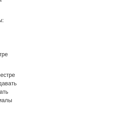
ы:
ре 
естре 
авать 
ть 
иалы 