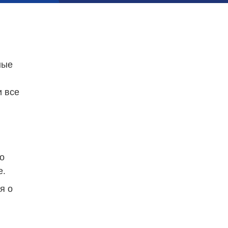
ые 
 все 
 
е.
 о 