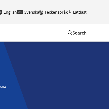
English
Svenska
Teckenspråk
Lättläst
Search
ssna