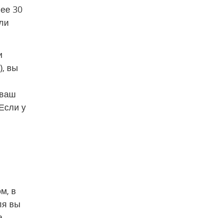
ее 30 
и 
 
 вы 
ваш 
сли у 
, в 
я вы 
 