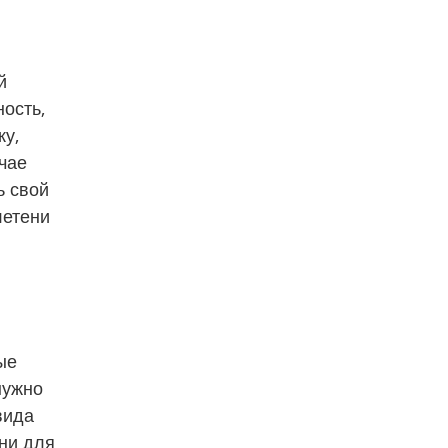
 
ость, 
, 
ае 
 свой 
етени 
е 
ужно 
ида 
и для 