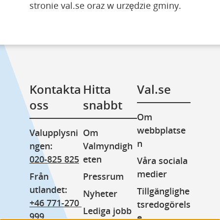
stronie val.se oraz w urzędzie gminy.
Kontakta 
Hitta 
Val.se
oss
snabbt
Om 
webbplatse
Valupplysni
Om 
n
ngen: 
Valmyndigh
020-825 825
eten
Våra sociala 
medier
Från 
Pressrum
utlandet: 
Tillgänglighe
Nyheter
+46 771-270 
tsredogörels
Lediga jobb
999
e