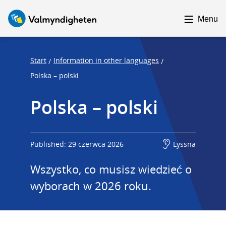
F
F
o
o
Menu
c
c
u
u
s
s
Start
Information in other languages
/
/
t
t
Polska – polski
r
r
Polska – polski
a
a
p
p
s
e
t
n
Published: 29 czerwca 2026
Lyssna
a
d
Wszystko, co musisz wiedzieć o 
r
t
wyborach w 2026 roku.