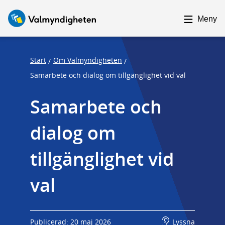
F
F
o
o
Meny
c
c
u
u
s
s
Start
Om Valmyndigheten
/
/
t
t
Samarbete och dialog om tillgänglighet vid val
r
r
Samarbete och 
a
a
p
p
dialog om 
s
e
t
n
tillgänglighet vid 
a
d
r
val
t
Publicerad: 20 maj 2026
Lyssna