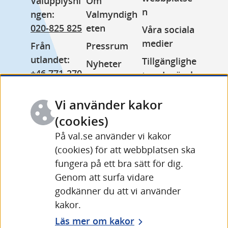
Valupplysni
Om 
n
ngen: 
Valmyndigh
020-825 825
eten
Våra sociala 
medier
Från 
Pressrum
utlandet: 
Tillgänglighe
Nyheter
+46 771-270 
tsredogörels
Lediga jobb
999
e
Minoritetss
Vi använder kakor
Växel: 
Kakor 
pråk
010-575 70 
(cookies)
(cookies)
Other 
00
På val.se använder vi kakor
Behandling 
languages
(cookies) för att webbplatsen ska
Fler 
av 
fungera på ett bra sätt för dig.
kontaktuppg
personuppgi
Genom att surfa vidare
ifter och 
fter
godkänner du att vi använder
öppettider
kakor.
Läs mer om kakor