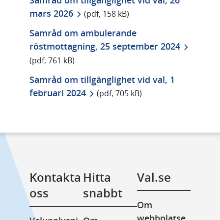
pdf, 158 kB.
mars 2026
 (pdf, 158 kB)
Samråd om ambulerande 
pdf, 761 
röstmottagning, 25 september 2024
(pdf, 761 kB)
Samråd om tillgänglighet vid val, 1 
pdf, 705 kB.
februari 2024
 (pdf, 705 kB)
Kontakta 
Hitta 
Val.se
oss
snabbt
Om 
webbplatse