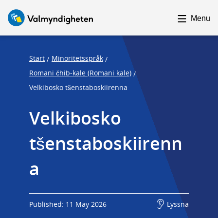
F
F
o
o
Menu
c
c
u
u
s
s
Start
Minoritetsspråk
/
/
t
t
Romani čhib-kale (Romani kale)
/
r
r
Velkibosko tšenstaboskiirenna
a
a
p
p
Velkibosko 
s
e
tšenstaboskiirenn
t
n
a
d
a
r
t
Published: 11 May 2026
Lyssna