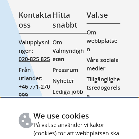
Kontakta 
Hitta 
Val.se
oss
snabbt
Om 
webbplatse
Valupplysni
Om 
n
ngen: 
Valmyndigh
020-825 825
eten
Våra sociala 
medier
Från 
Pressrum
utlandet: 
Tillgänglighe
Nyheter
+46 771-270 
tsredogörels
Lediga jobb
999
e
Minoritetss
Växel: 
Kakor 
pråk
010-575 70 
We use cookies
(cookies)
Other 
00
På val.se använder vi kakor
Behandling 
languages
(cookies) för att webbplatsen ska
Fler 
av 