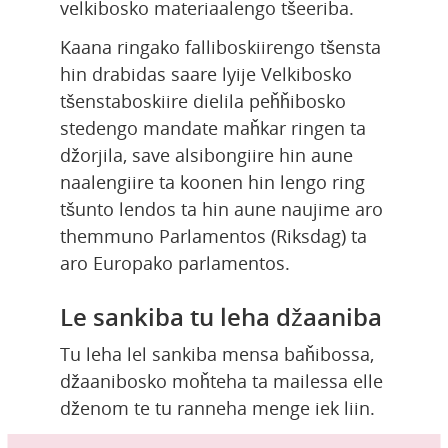
velkibosko materiaalengo tšeeriba.
Kaana ringako falliboskiirengo tšensta 
hin drabidas saare lyije Velkibosko 
tšenstaboskiire dielila peȟȟibosko 
stedengo mandate maȟkar ringen ta 
džorjila, save alsibongiire hin aune 
naalengiire ta koonen hin lengo ring 
tšunto lendos ta hin aune naujime aro 
themmuno Parlamentos (Riksdag) ta 
aro Europako parlamentos.
Le sankiba tu leha džaaniba
Tu leha lel sankiba mensa baȟibossa, 
džaanibosko moȟteha ta mailessa elle 
dženom te tu ranneha menge iek liin.