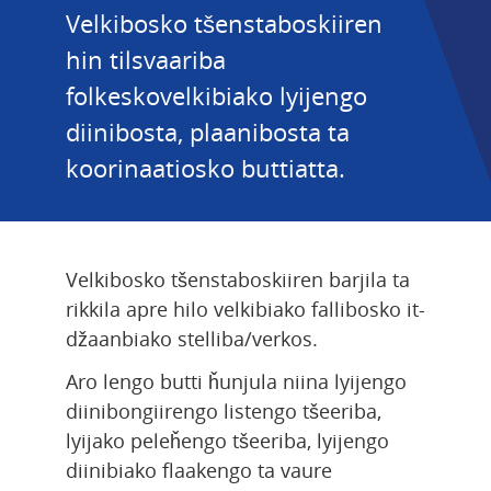
Velkibosko tšenstaboskiiren 
hin tilsvaariba 
folkeskovelkibiako lyijengo 
diinibosta, plaanibosta ta 
koorinaatiosko buttiatta.
Velkibosko tšenstaboskiiren barjila ta 
rikkila apre hilo velkibiako fallibosko it-
džaanbiako stelliba/verkos.
Aro lengo butti ȟunjula niina lyijengo 
diinibongiirengo listengo tšeeriba, 
lyijako peleȟengo tšeeriba, lyijengo 
diinibiako flaakengo ta vaure 