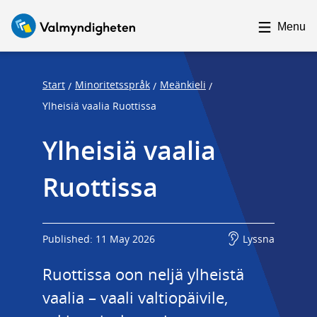
F
F
o
o
Menu
c
c
u
u
s
s
Start
Minoritetsspråk
Meänkieli
/
/
/
t
t
Ylheisiä vaalia Ruottissa
r
r
Ylheisiä vaalia 
a
a
p
p
Ruottissa
s
e
t
n
a
d
r
Published: 11 May 2026
Lyssna
t
Ruottissa oon neljä ylheistä 
vaalia – vaali valtiopäivile, 