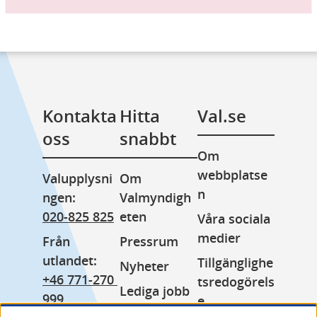
Kontakta 
Hitta 
Val.se
oss
snabbt
Om 
webbplatse
Valupplysni
Om 
n
ngen: 
Valmyndigh
020-825 825
eten
Våra sociala 
medier
Från 
Pressrum
utlandet: 
Tillgänglighe
Nyheter
+46 771-270 
tsredogörels
Lediga jobb
999
e
Minoritetss