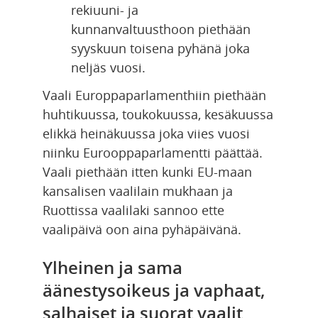
rekiuuni- ja 
kunnanvaltuusthoon piethään 
syyskuun toisena pyhänä joka 
neljäs vuosi.
Vaali Europpaparlamenthiin piethään 
huhtikuussa, toukokuussa, kesäkuussa 
elikkä heinäkuussa joka viies vuosi 
niinku Eurooppaparlamentti päättää. 
Vaali piethään itten kunki EU-maan 
kansalisen vaalilain mukhaan ja 
Ruottissa vaalilaki sannoo ette 
vaalipäivä oon aina pyhäpäivänä.
Ylheinen ja sama 
äänestysoikeus ja vaphaat, 
salhaiset ja suorat vaalit