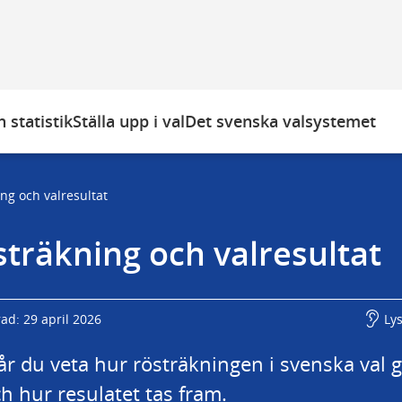
 statistik
Ställa upp i val
Det svenska valsystemet
ng och valresultat
träkning och valresultat
ad: 29 april 2026
Ly
år du veta hur rösträkningen i svenska val g
och hur resulatet tas fram.