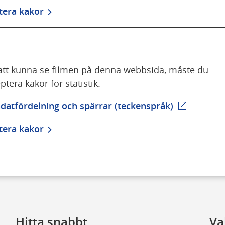
tera kakor
att kunna se filmen på denna webbsida, måste du
ptera kakor för statistik.
atfördelning och spärrar (teckenspråk)
(extern we
tera kakor
Hitta snabbt
Va