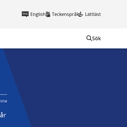
English
Teckenspråk
Lättläst
Sök
ssna
år 