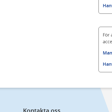
Han
För 
acce
Mand
Han
Kontakta oss