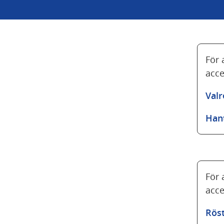
För 
acce
Valr
Han
För 
acce
Röst