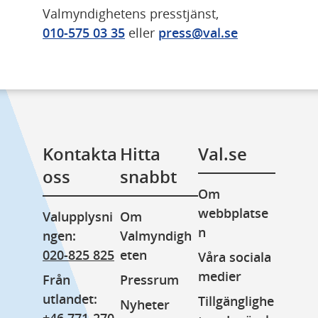
Valmyndighetens presstjänst, 
010-575 03 35
 eller 
press@val.se
Kontakta 
Hitta 
Val.se
oss
snabbt
Om 
webbplatse
Valupplysni
Om 
n
ngen: 
Valmyndigh
020-825 825
eten
Våra sociala 
medier
Från 
Pressrum
utlandet: 
Tillgänglighe
Nyheter
+46 771-270 