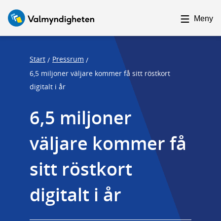
F
F
o
o
Meny
c
c
u
u
s
s
Start
Pressrum
/
/
t
t
6,5 miljoner väljare kommer få sitt röstkort
r
r
digitalt i år
a
a
6,5 miljoner 
p
p
s
e
väljare kommer få 
t
n
a
d
sitt röstkort 
r
t
digitalt i år