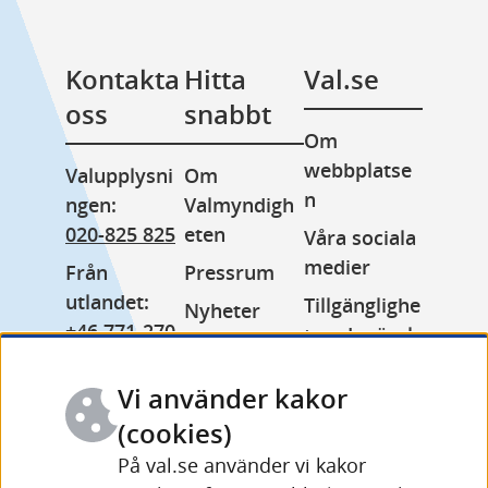
Kontakta 
Hitta 
Val.se
oss
snabbt
Om 
webbplatse
Valupplysni
Om 
n
ngen: 
Valmyndigh
020-825 825
eten
Våra sociala 
medier
Från 
Pressrum
utlandet: 
Tillgänglighe
Nyheter
+46 771-270 
tsredogörels
Lediga jobb
999
e
Minoritetss
Vi använder kakor
Växel: 
Kakor 
pråk
010-575 70 
(cookies)
(cookies)
Other 
00
På val.se använder vi kakor
Behandling 
languages