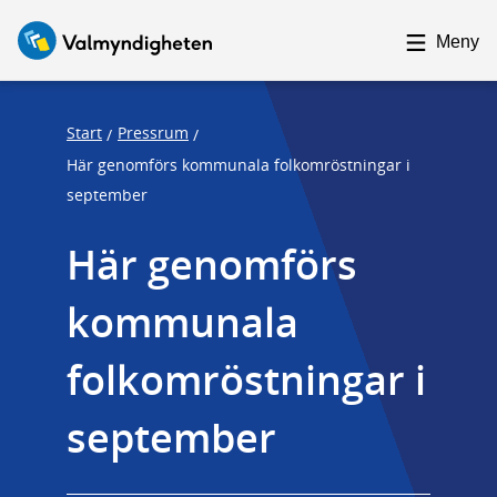
F
F
o
o
Meny
c
c
u
u
s
s
Start
Pressrum
/
/
t
t
Här genomförs kommunala folkomröstningar i
r
r
september
a
a
Här genomförs 
p
p
s
e
kommunala 
t
n
a
d
folkomröstningar i 
r
t
september